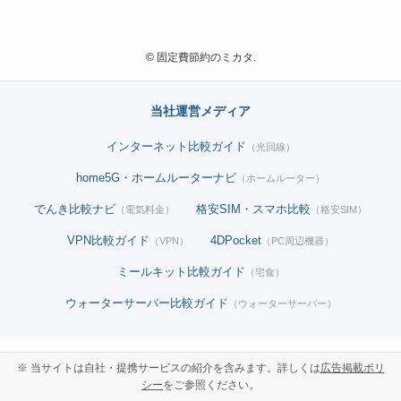
©
固定費節約のミカタ.
当社運営メディア
インターネット比較ガイド
（光回線）
home5G・ホームルーターナビ
（ホームルーター）
でんき比較ナビ
格安SIM・スマホ比較
（電気料金）
（格安SIM）
VPN比較ガイド
4DPocket
（VPN）
（PC周辺機器）
ミールキット比較ガイド
（宅食）
ウォーターサーバー比較ガイド
（ウォーターサーバー）
※ 当サイトは自社・提携サービスの紹介を含みます。詳しくは
広告掲載ポリ
シー
をご参照ください。