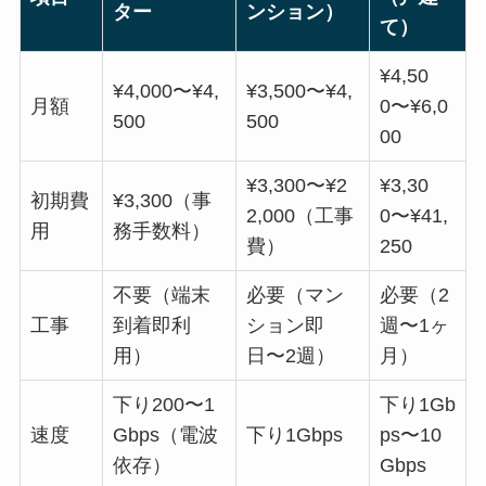
ター
ンション）
て）
¥4,50
¥4,000〜¥4,
¥3,500〜¥4,
月額
0〜¥6,0
500
500
00
¥3,300〜¥2
¥3,30
初期費
¥3,300（事
2,000（工事
0〜¥41,
用
務手数料）
費）
250
不要（端末
必要（マン
必要（2
工事
到着即利
ション即
週〜1ヶ
用）
日〜2週）
月）
下り200〜1
下り1Gb
速度
Gbps（電波
下り1Gbps
ps〜10
依存）
Gbps