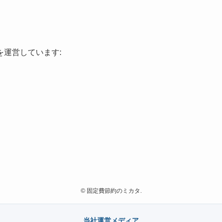
運営しています:
©
固定費節約のミカタ.
当社運営メディア