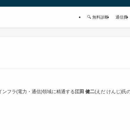
🔍 無料診断
通信費
ンフラ(電力・通信)領域に精通する
江田 健二
(えだ けんじ)氏