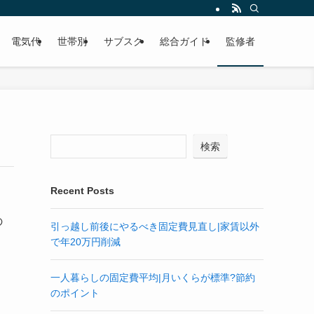
電気代
世帯別
サブスク
総合ガイド
監修者
検索
Recent Posts
の
引っ越し前後にやるべき固定費見直し|家賃以外
で年20万円削減
一人暮らしの固定費平均|月いくらが標準?節約
のポイント